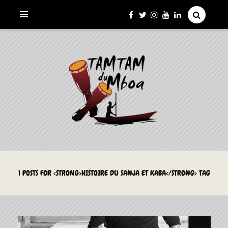
La Culture du Mboa Dévoilée !
LE TAMTAM DU MBOA
1 POSTS FOR <STRONG>HISTOIRE DU SANJA ET KABA</STRONG> TAG