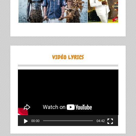
VIDÉO LYRICS
Lecteur
vidéo
00:00
04:42