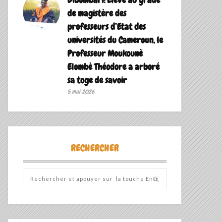
de magistère des
professeurs d’Etat des
universités du Cameroun, le
Professeur Moukounè
Elombè Théodore a arboré
sa toge de savoir ‎
5 mai 2026
RECHERCHER