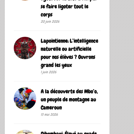
se faire ligoter tout le
corps
20 juin 2026
Lapointienne: L’intelligence
naturelle ou artificielle
pour nos élèves ? Ouvrons
grand les yeux
1 juin 2026
A la découverte des Mbo’o,
un peuple de montagne au
Cameroun
13 mai 2026
Dibombari: Élevé au grade