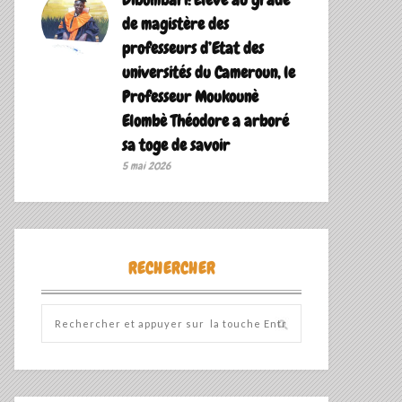
de magistère des
professeurs d’Etat des
universités du Cameroun, le
Professeur Moukounè
Elombè Théodore a arboré
sa toge de savoir ‎
5 mai 2026
RECHERCHER