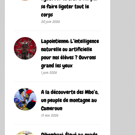
se faire ligoter tout le
corps
20 juin 2026
Lapointienne: L’intelligence
naturelle ou artificielle
pour nos élèves ? Ouvrons
grand les yeux
1 juin 2026
A la découverte des Mbo’o,
un peuple de montagne au
Cameroun
13 mai 2026
Dibombari: Élevé au grade