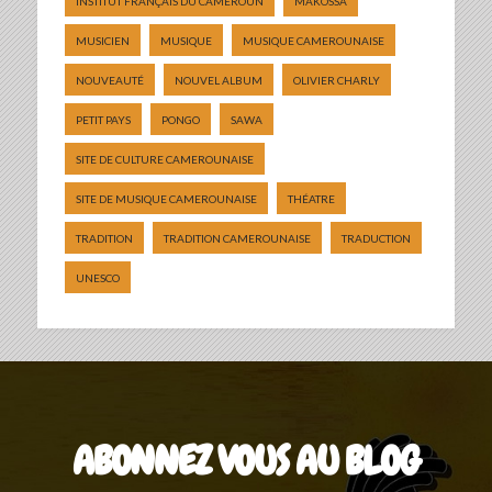
INSTITUT FRANÇAIS DU CAMEROUN
MAKOSSA
MUSICIEN
MUSIQUE
MUSIQUE CAMEROUNAISE
NOUVEAUTÉ
NOUVEL ALBUM
OLIVIER CHARLY
PETIT PAYS
PONGO
SAWA
SITE DE CULTURE CAMEROUNAISE
SITE DE MUSIQUE CAMEROUNAISE
THÉATRE
TRADITION
TRADITION CAMEROUNAISE
TRADUCTION
UNESCO
ABONNEZ VOUS AU BLOG