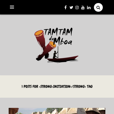
La Culture du Mboa Dévoilée !
LE TAMTAM DU MBOA
1 POSTS FOR <STRONG>INITIATION</STRONG> TAG