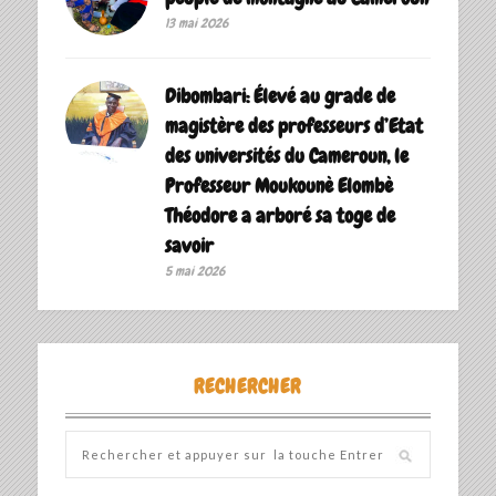
13 mai 2026
Dibombari: Élevé au grade de
magistère des professeurs d’Etat
des universités du Cameroun, le
Professeur Moukounè Elombè
Théodore a arboré sa toge de
savoir ‎
5 mai 2026
RECHERCHER