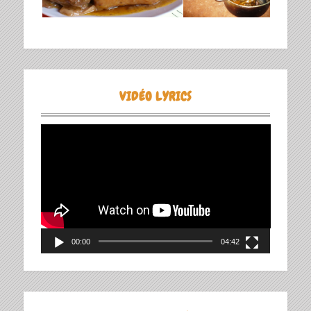
VIDÉO LYRICS
Lecteur
vidéo
00:00
04:42