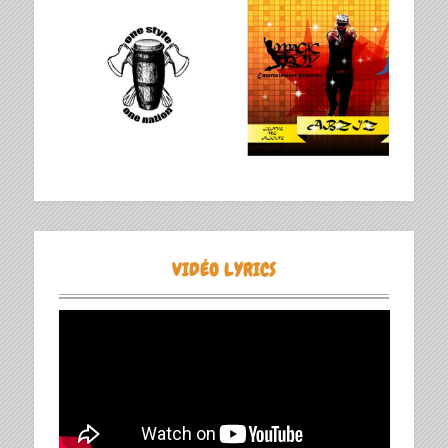
VIDÉO LYRICS
Lecteur
vidéo