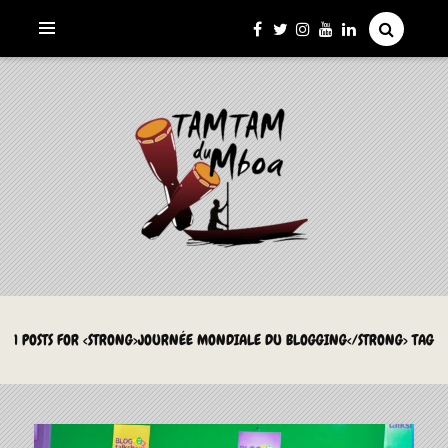
La Culture du Mboa Dévoilée !
LE TAMTAM DU MBOA
1 POSTS FOR <STRONG>JOURNÉE MONDIALE DU BLOGGING</STRONG> TAG