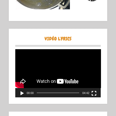
VIDÉO LYRICS
Lecteur
vidéo
00:00
04:42