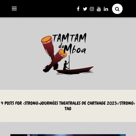
La Culture du Mboa Dévoilée !
LE TAMTAM DU MBOA
4 POSTS FOR <STRONG>JOURNÉES THEATRALES DE CARTHAGE 2023</STRONG>
TAG