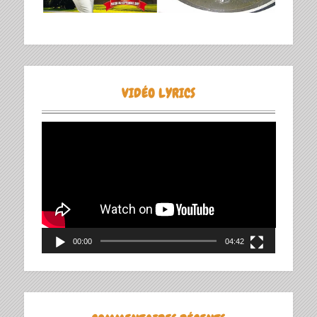
VIDÉO LYRICS
Lecteur
vidéo
00:00
04:42