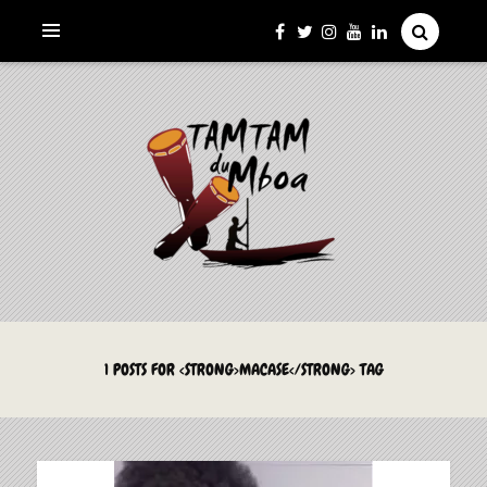
La Culture du Mboa Dévoilée !
LE TAMTAM DU MBOA
1 POSTS FOR <STRONG>MACASE</STRONG> TAG