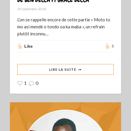
20 septembre 2018
L’on se rappelle encore de cette partie « Moto to
mo asi mendè o tondo oa ka maba », un refrain
plutôt inconnu…
Like
3
LIRE LA SUITE
1
0