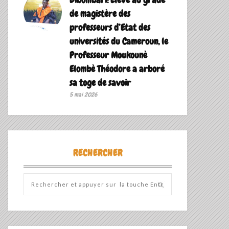
de magistère des
professeurs d’Etat des
universités du Cameroun, le
Professeur Moukounè
Elombè Théodore a arboré
sa toge de savoir ‎
5 mai 2026
RECHERCHER