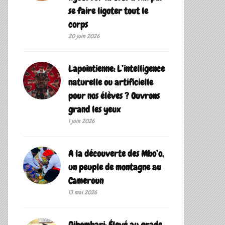
se faire ligoter tout le
corps
20 juin 2026
Lapointienne: L’intelligence
naturelle ou artificielle
pour nos élèves ? Ouvrons
grand les yeux
1 juin 2026
A la découverte des Mbo’o,
un peuple de montagne au
Cameroun
13 mai 2026
Dibombari: Élevé au grade