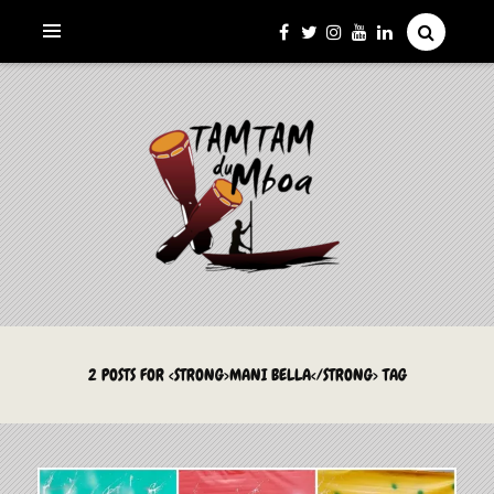
La Culture du Mboa Dévoilée !
LE TAMTAM DU MBOA
2 POSTS FOR <STRONG>MANI BELLA</STRONG> TAG