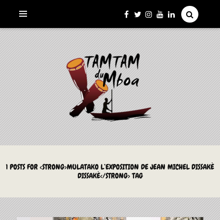
La Culture du Mboa Dévoilée !
LE TAMTAM DU MBOA
1 POSTS FOR <STRONG>MULATAKO L’EXPOSITION DE JEAN MICHEL DISSAKÈ
DISSAKÈ</STRONG> TAG