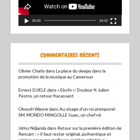
00:00
04:42
COMMENTAIRES RÉCENTS
Olivier Charly
dans
La place du deejay dans la
promotion de la musique au Cameroun
Ernest DJIELE
dans
« Ebofo »: Douleur ft Julien
Pestre, un retour fracassant
Okeysh Wayne
dans
Au visage d’un roi atemporel:
SM. MONDO MINGOLLE Isaac, un chef né
Idriss Ndjanda
dans
Retour sur la première édition de
Rencart : « Il faut rester original, authentique et
unique pour une meilleure carrière artistique »