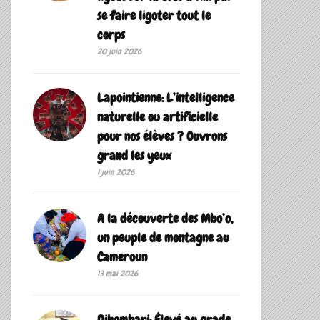
se faire ligoter tout le
corps
20 juin 2026
Lapointienne: L’intelligence
naturelle ou artificielle
pour nos élèves ? Ouvrons
grand les yeux
1 juin 2026
A la découverte des Mbo’o,
un peuple de montagne au
Cameroun
13 mai 2026
Dibombari: Élevé au grade