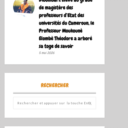
de magistère des
professeurs d’Etat des
universités du Cameroun, le
Professeur Moukounè
Elombè Théodore a arboré
sa toge de savoir ‎
5 mai 2026
RECHERCHER