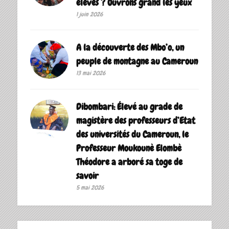
élèves ? Ouvrons grand les yeux
1 juin 2026
A la découverte des Mbo’o, un
peuple de montagne au Cameroun
13 mai 2026
Dibombari: Élevé au grade de
magistère des professeurs d’Etat
des universités du Cameroun, le
Professeur Moukounè Elombè
Théodore a arboré sa toge de
savoir ‎
5 mai 2026