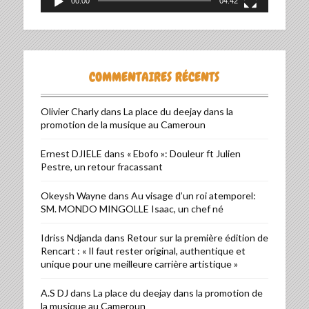
00:00
04:42
COMMENTAIRES RÉCENTS
Olivier Charly
dans
La place du deejay dans la
promotion de la musique au Cameroun
Ernest DJIELE
dans
« Ebofo »: Douleur ft Julien
Pestre, un retour fracassant
Okeysh Wayne
dans
Au visage d’un roi atemporel:
SM. MONDO MINGOLLE Isaac, un chef né
Idriss Ndjanda
dans
Retour sur la première édition de
Rencart : « Il faut rester original, authentique et
unique pour une meilleure carrière artistique »
A.S DJ
dans
La place du deejay dans la promotion de
la musique au Cameroun