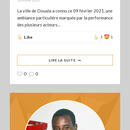
10 février 2021
La ville de Douala a connu ce 09 février 2021, une
ambiance particulière marquée par la performance
des plusieurs acteurs…
Like
3
1
LIRE LA SUITE
0
0