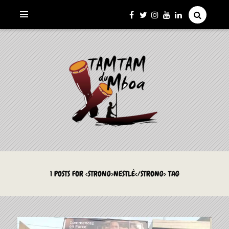
La Culture du Mboa Dévoilée !
LE TAMTAM DU MBOA
1 POSTS FOR <STRONG>NESTLÉ</STRONG> TAG