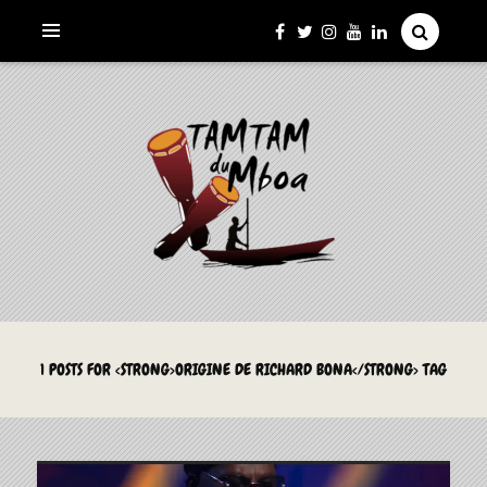
La Culture du Mboa Dévoilée !
LE TAMTAM DU MBOA
1 POSTS FOR <STRONG>ORIGINE DE RICHARD BONA</STRONG> TAG