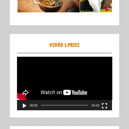
VIDÉO LYRICS
Lecteur
vidéo
00:00
04:42