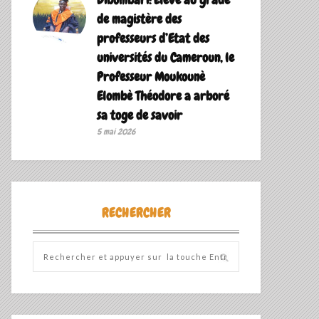
de magistère des
professeurs d’Etat des
universités du Cameroun, le
Professeur Moukounè
Elombè Théodore a arboré
sa toge de savoir ‎
5 mai 2026
RECHERCHER