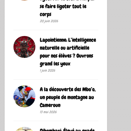
se faire ligoter tout le
corps
20 juin 2026
Lapointienne: L’intelligence
naturelle ou artificielle
pour nos élèves ? Ouvrons
grand les yeux
1 juin 2026
A la découverte des Mbo’o,
un peuple de montagne au
Cameroun
13 mai 2026
Dibombari: Élevé au grade