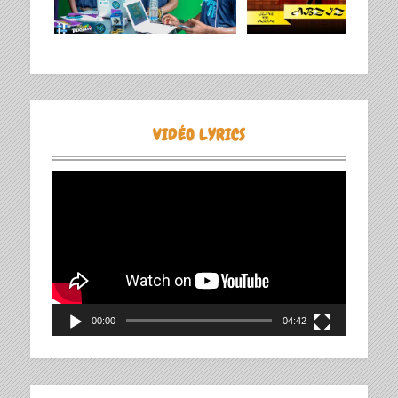
VIDÉO LYRICS
Lecteur
vidéo
00:00
04:42