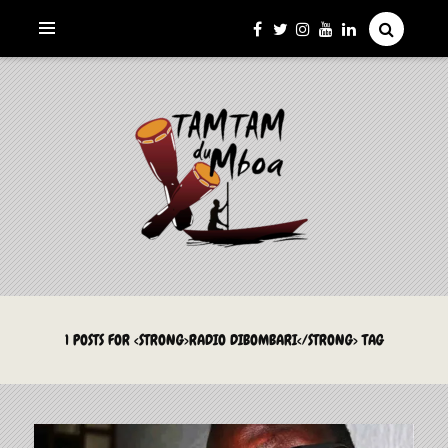
La Culture du Mboa Dévoilée !
LE TAMTAM DU MBOA
1 POSTS FOR <STRONG>RADIO DIBOMBARI</STRONG> TAG