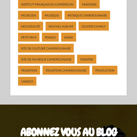
INSTITUT FRANÇAIS DU CAMEROUN
MAKOSSA
MUSICIEN
MUSIQUE
MUSIQUE CAMEROUNAISE
NOUVEAUTÉ
NOUVEL ALBUM
OLIVIER CHARLY
PETIT PAYS
PONGO
SAWA
SITE DE CULTURE CAMEROUNAISE
SITE DE MUSIQUE CAMEROUNAISE
THÉATRE
TRADITION
TRADITION CAMEROUNAISE
TRADUCTION
UNESCO
ABONNEZ VOUS AU BLOG