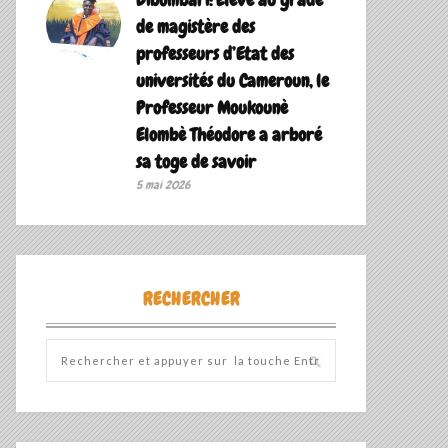
de magistère des
professeurs d’Etat des
universités du Cameroun, le
Professeur Moukounè
Elombè Théodore a arboré
sa toge de savoir ‎
5 mai 2026
RECHERCHER