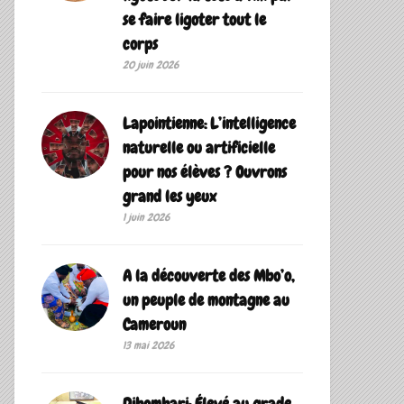
se faire ligoter tout le
corps
20 juin 2026
Lapointienne: L’intelligence
naturelle ou artificielle
pour nos élèves ? Ouvrons
grand les yeux
1 juin 2026
A la découverte des Mbo’o,
un peuple de montagne au
Cameroun
13 mai 2026
Dibombari: Élevé au grade