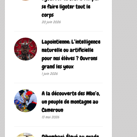
se faire ligoter tout le
corps
20 juin 2026
Lapointienne: L’intelligence
naturelle ou artificielle
pour nos élèves ? Ouvrons
grand les yeux
1 juin 2026
A la découverte des Mbo’o,
un peuple de montagne au
Cameroun
13 mai 2026
Dibombari: Élevé au grade