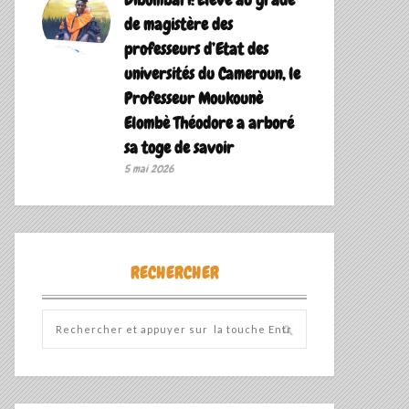
de magistère des
professeurs d’Etat des
universités du Cameroun, le
Professeur Moukounè
Elombè Théodore a arboré
sa toge de savoir ‎
5 mai 2026
RECHERCHER