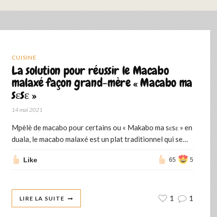
CUISINE
La solution pour réussir le Macabo
malaxé façon grand-mère « Macabo ma
sɛsɛ »
14 mai 2021
Mpèlè de macabo pour certains ou « Makabo ma sɛsɛ » en
duala, le macabo malaxé est un plat traditionnel qui se…
Like
65
5
1
1
LIRE LA SUITE