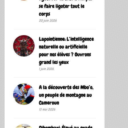
se faire ligoter tout le
corps
20 juin 2026
Lapointienne: L’intelligence
naturelle ou artificielle
pour nos élèves ? Ouvrons
grand les yeux
1 juin 2026
A la découverte des Mbo’o,
un peuple de montagne au
Cameroun
13 mai 2026
Dibombari: Élevé au grade