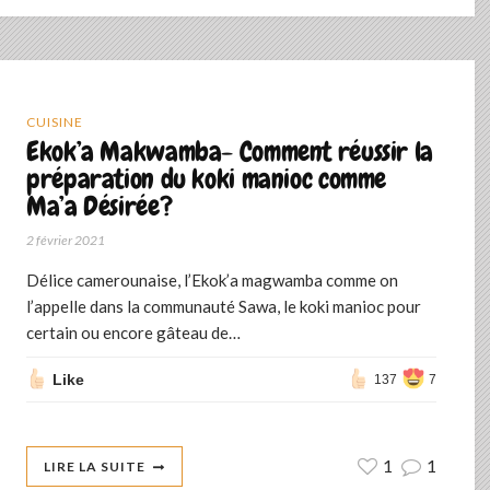
CUISINE
Ekok’a Makwamba- Comment réussir la
préparation du koki manioc comme
Ma’a Désirée?
2 février 2021
Délice camerounaise, l’Ekok’a magwamba comme on
l’appelle dans la communauté Sawa, le koki manioc pour
certain ou encore gâteau de…
Like
137
7
1
1
LIRE LA SUITE