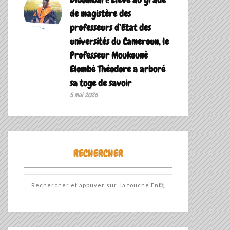
de magistère des
professeurs d’Etat des
universités du Cameroun, le
Professeur Moukounè
Elombè Théodore a arboré
sa toge de savoir ‎
5 mai 2026
RECHERCHER