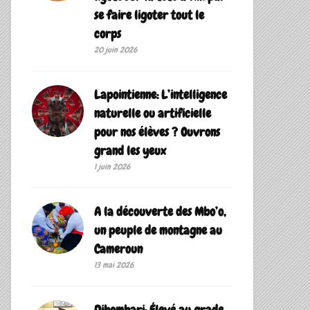
se faire ligoter tout le
corps
20 juin 2026
Lapointienne: L’intelligence
naturelle ou artificielle
pour nos élèves ? Ouvrons
grand les yeux
1 juin 2026
A la découverte des Mbo’o,
un peuple de montagne au
Cameroun
13 mai 2026
Dibombari: Élevé au grade