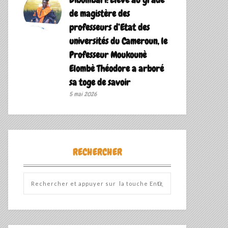
de magistère des
professeurs d’Etat des
universités du Cameroun, le
Professeur Moukounè
Elombè Théodore a arboré
sa toge de savoir ‎
5 mai 2026
RECHERCHER