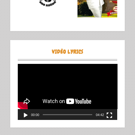
VIDÉO LYRICS
Lecteur
vidéo
00:00
04:42