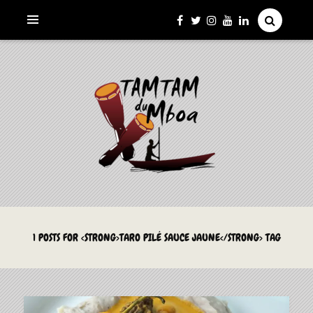
La Culture du Mboa Dévoilée !
LE TAMTAM DU MBOA
1 POSTS FOR <STRONG>TARO PILÉ SAUCE JAUNE</STRONG> TAG