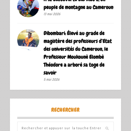
peuple de montagne au Cameroun
13 mai 2026
Dibombari: Élevé au grade de
magistère des professeurs d’Etat
des universités du Cameroun, le
Professeur Moukounè Elombè
Théodore a arboré sa toge de
savoir ‎
5 mai 2026
RECHERCHER