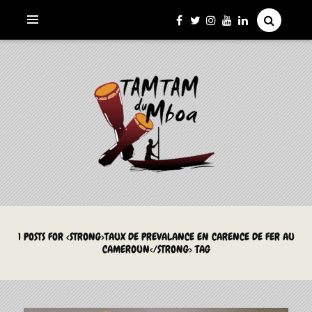
La Culture du Mboa Dévoilée !
LE TAMTAM DU MBOA
1 POSTS FOR <STRONG>TAUX DE PREVALANCE EN CARENCE DE FER AU
CAMEROUN</STRONG> TAG