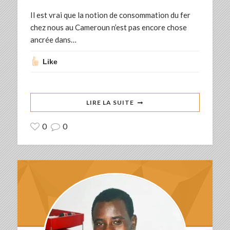
Il est vrai que la notion de consommation du fer
chez nous au Cameroun n’est pas encore chose
ancrée dans…
Like
LIRE LA SUITE
0
0