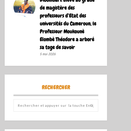
de magistère des
professeurs d’Etat des
universités du Cameroun, le
Professeur Moukounè
Elombè Théodore a arboré
sa toge de savoir ‎
5 mai 2026
RECHERCHER