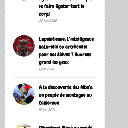
se faire ligoter tout le
corps
20 juin 2026
Lapointienne: L’intelligence
naturelle ou artificielle
pour nos élèves ? Ouvrons
grand les yeux
1 juin 2026
A la découverte des Mbo’o,
un peuple de montagne au
Cameroun
13 mai 2026
Dibombari: Élevé au grade