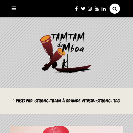
La Culture du Mboa Dévoilée !
LE TAMTAM DU MBOA
1 POSTS FOR <STRONG>TRAIN À GRANDE VITESSE</STRONG> TAG