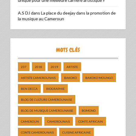
unique pour une meilleure carrière artistique »
A.S DJ
dans
La place du deejay dans la promotion de
la musique au Cameroun
MOTS CLÉS
237
2018
2019
ARTISTE
ARTISTE CAMEROUNAIS
BAKOKO
BAKOKO MOUNGO
BEN DECCA
BIOGRAPHIE
BLOG DE CULTURE CAMEROUNAISE
BLOG DE MUSIQUE CAMEROUNAISE
BOMONO
CAMEROUN
CAMEROUNAIS
CONTE AFRICAIN
CONTE CAMEROUNAIS
CUISINE AFRICAINE