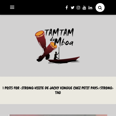
La Culture du Mboa Dévoilée !
LE TAMTAM DU MBOA
1 POSTS FOR <STRONG>VISITE DE JACKY KINGUE CHEZ PETIT PAYS</STRONG>
TAG