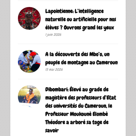
Lapointienne: L’intelligence
naturelle ou artificielle pour nos
élèves ? Ouvrons grand les yeux
1 juin 2026
A la découverte des Mbo’o, un
peuple de montagne au Cameroun
13 mai 2026
Dibombari: Élevé au grade de
magistère des professeurs d’Etat
des universités du Cameroun, le
Professeur Moukounè Elombè
Théodore a arboré sa toge de
savoir ‎