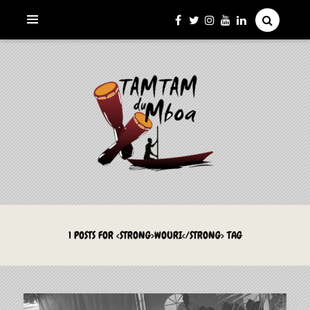
La Culture du Mboa Dévoilée !
LE TAMTAM DU MBOA
1 POSTS FOR <STRONG>WOURI</STRONG> TAG