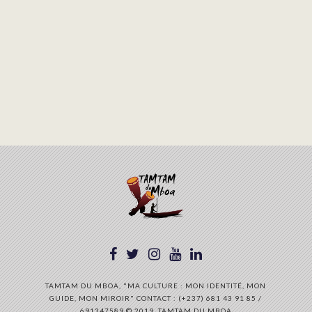
TAMTAM DU MBOA, "MA CULTURE : MON IDENTITÉ, MON
GUIDE, MON MIROIR" CONTACT : (+237) 681 43 91 85 /
691347589 © 2019, TAMTAM DU MBOA