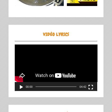
VIDÉO LYRICS
Lecteur
vidéo
00:00
04:42