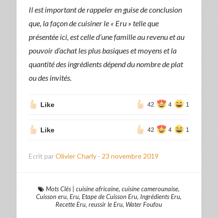
Il est important de rappeler en guise de conclusion
que, la façon de cuisiner le « Eru » telle que
présentée ici, est celle d’une famille au revenu et au
pouvoir d’achat les plus basiques et moyens et la
quantité des ingrédients dépend du nombre de plat
ou des invités.
Like
42
4
1
Like
42
4
1
Ecrit par
Olivier Charly
-
23 novembre 2019
Mots Clés
|
cuisine africaine
,
cuisine camerounaise
,
Cuisson eru
,
Eru
,
Etape de Cuisson Eru
,
Ingrédients Eru
,
Recette Eru
,
reussir le Eru
,
Water Foufou