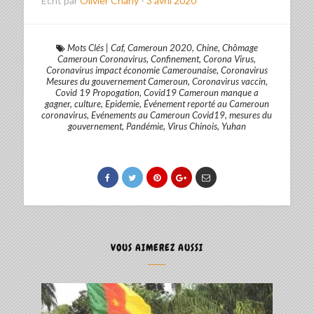
Ecrit par
Olivier Charly
-
3 avril 2020
Mots Clés
|
Caf
,
Cameroun 2020
,
Chine
,
Chômage
Cameroun Coronavirus
,
Confinement
,
Corona Virus
,
Coronavirus impact économie Camerounaise
,
Coronavirus
Mesures du gouvernement Cameroun
,
Coronavirus vaccin
,
Covid 19 Propogation
,
Covid19 Cameroun manque a
gagner
,
culture
,
Epidemie
,
Événement reporté au Cameroun
coronavirus
,
Evénements au Cameroun Covid19
,
mesures du
gouvernement
,
Pandémie
,
Virus Chinois
,
Yuhan
VOUS AIMEREZ AUSSI