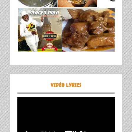
VIDÉO LYRICS
Lecteur
vidéo