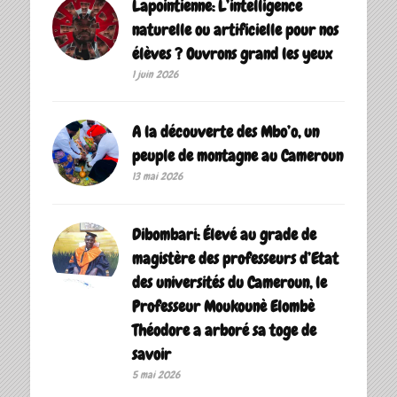
Lapointienne: L’intelligence
naturelle ou artificielle pour nos
élèves ? Ouvrons grand les yeux
1 juin 2026
A la découverte des Mbo’o, un
peuple de montagne au Cameroun
13 mai 2026
Dibombari: Élevé au grade de
magistère des professeurs d’Etat
des universités du Cameroun, le
Professeur Moukounè Elombè
Théodore a arboré sa toge de
savoir ‎
5 mai 2026