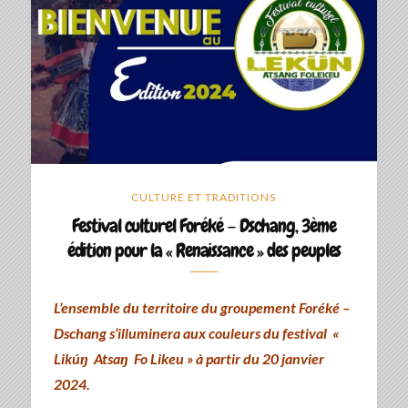
CULTURE ET TRADITIONS
Festival culturel Foréké – Dschang, 3ème
édition pour la « Renaissance » des peuples
L’ensemble du territoire du groupement Foréké –
Dschang s’illuminera aux couleurs du festival «
Likúŋ Atsaŋ Fo Likeu » à partir du 20 janvier
2024.