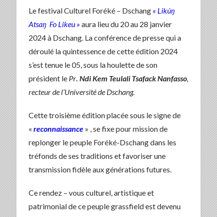
Le festival Culturel Foréké – Dschang
« Likúŋ
Atsaŋ Fo Likeu »
aura lieu du 20 au 28 janvier
2024 à Dschang. La conférence de presse qui a
déroulé la quintessence de cette édition 2024
s’est tenue le 05, sous la houlette de son
président le
Pr
. Ndi Kem Teulali Tsafack Nanfasso
,
recteur de l’Université de Dschang.
Cette troisième édition placée sous le signe de
«
reconnaissance
» , se fixe pour mission de
replonger le peuple Foréké-Dschang dans les
tréfonds de ses traditions et favoriser une
transmission fidèle aux générations futures.
Ce rendez – vous culturel, artistique et
patrimonial de ce peuple grassfield est devenu