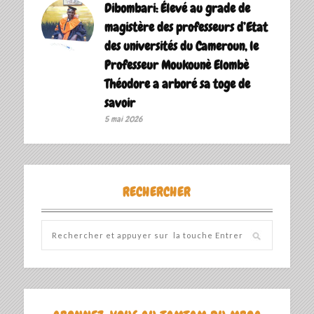
Dibombari: Élevé au grade de
magistère des professeurs d’Etat
des universités du Cameroun, le
Professeur Moukounè Elombè
Théodore a arboré sa toge de
savoir ‎
5 mai 2026
RECHERCHER