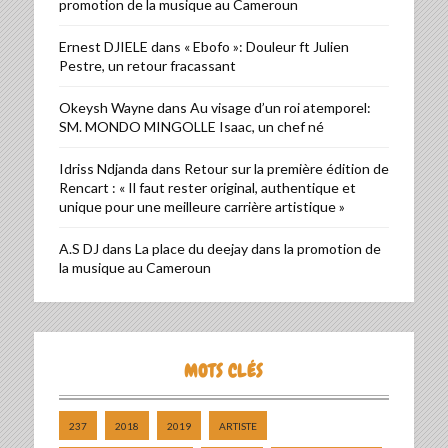
promotion de la musique au Cameroun
Ernest DJIELE
dans
« Ebofo »: Douleur ft Julien
Pestre, un retour fracassant
Okeysh Wayne
dans
Au visage d’un roi atemporel:
SM. MONDO MINGOLLE Isaac, un chef né
Idriss Ndjanda
dans
Retour sur la première édition de
Rencart : « Il faut rester original, authentique et
unique pour une meilleure carrière artistique »
A.S DJ
dans
La place du deejay dans la promotion de
la musique au Cameroun
MOTS CLÉS
237
2018
2019
ARTISTE