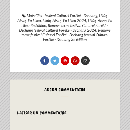
Mots Clés
|
festival Culturel Foréké - Dschang
,
Likúŋ
Atsaŋ Fo Likeu
,
Likúŋ Atsaŋ Fo Likeu 2024
,
Likúŋ Atsaŋ Fo
Likeu 3e édition
,
Remove term: festival Culturel Foréké -
Dschang festival Culturel Foréké - Dschang 2024
,
Remove
term: festival Culturel Foréké - Dschang festival Culturel
Foréké - Dschang 3e édition
AUCUN COMMENTAIRE
LAISSER UN COMMENTAIRE
ALTERNAT