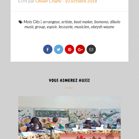
Ecrit par
Olivier Charly
-
10 octobre 2018
Mots Clés
|
arrangeur
,
artiste
,
beat maker
,
bomono
,
dikolo
music group
,
espoir
,
lecoyote
,
musicien
,
okeysh wayne
VOUS AIMEREZ AUSSI