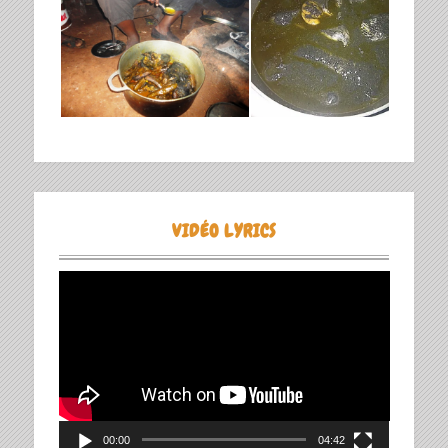
VIDÉO LYRICS
Lecteur
vidéo
00:00
04:42