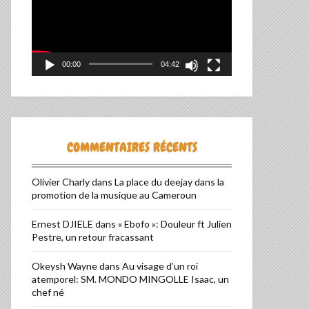
00:00
04:42
COMMENTAIRES RÉCENTS
Olivier Charly
dans
La place du deejay dans la
promotion de la musique au Cameroun
Ernest DJIELE
dans
« Ebofo »: Douleur ft Julien
Pestre, un retour fracassant
Okeysh Wayne
dans
Au visage d’un roi
atemporel: SM. MONDO MINGOLLE Isaac, un
chef né