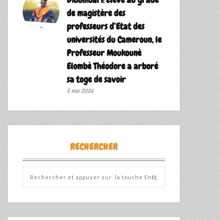
de magistère des
professeurs d’Etat des
universités du Cameroun, le
Professeur Moukounè
Elombè Théodore a arboré
sa toge de savoir ‎
5 mai 2026
RECHERCHER