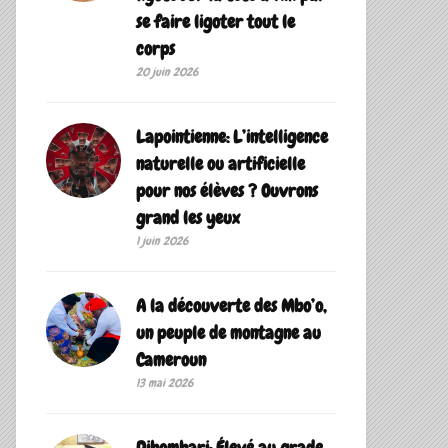
se faire ligoter tout le
corps
20 juin 2026
Lapointienne: L’intelligence
naturelle ou artificielle
pour nos élèves ? Ouvrons
grand les yeux
1 juin 2026
A la découverte des Mbo’o,
un peuple de montagne au
Cameroun
13 mai 2026
Dibombari: Élevé au grade