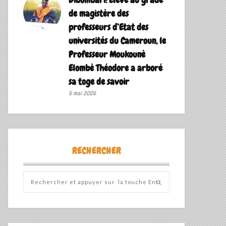
de magistère des
professeurs d’Etat des
universités du Cameroun, le
Professeur Moukounè
Elombè Théodore a arboré
sa toge de savoir ‎
5 mai 2026
RECHERCHER