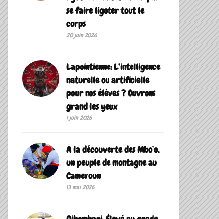
se faire ligoter tout le
corps
20 juin 2026
Lapointienne: L’intelligence
naturelle ou artificielle
pour nos élèves ? Ouvrons
grand les yeux
1 juin 2026
A la découverte des Mbo’o,
un peuple de montagne au
Cameroun
13 mai 2026
Dibombari: Élevé au grade