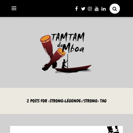
La Culture du Mboa Dévoilée !
LE TAMTAM DU MBOA
2 POSTS FOR <STRONG>LÉGENDE</STRONG> TAG