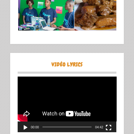
VIDÉO LYRICS
Lecteur
vidéo
00:00
04:42