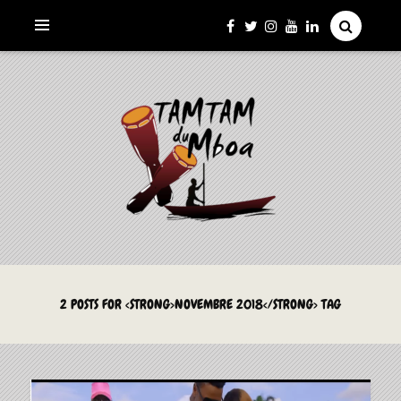
La Culture du Mboa Dévoilée !
LE TAMTAM DU MBOA
2 POSTS FOR <STRONG>NOVEMBRE 2018</STRONG> TAG