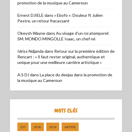
promotion de la musique au Cameroun
Ernest DJIELE
dans
« Ebofo »: Douleur ft Julien
Pestre, un retour fracassant
Okeysh Wayne
dans
Au visage d’un roi atemporel:
SM. MONDO MINGOLLE Isaac, un chef né
Idriss Ndjanda
dans
Retour sur la première édition de
Rencart : « Il faut rester original, authentique et
unique pour une meilleure carrière artistique »
A.S DJ
dans
La place du deejay dans la promotion de
la musique au Cameroun
MOTS CLÉS
237
2018
2019
ARTISTE