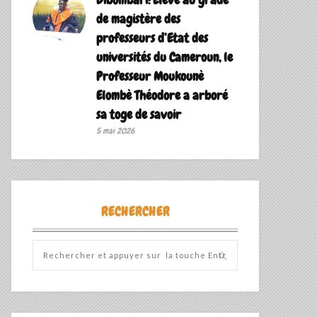
de magistère des
professeurs d’Etat des
universités du Cameroun, le
Professeur Moukounè
Elombè Théodore a arboré
sa toge de savoir ‎
5 mai 2026
RECHERCHER