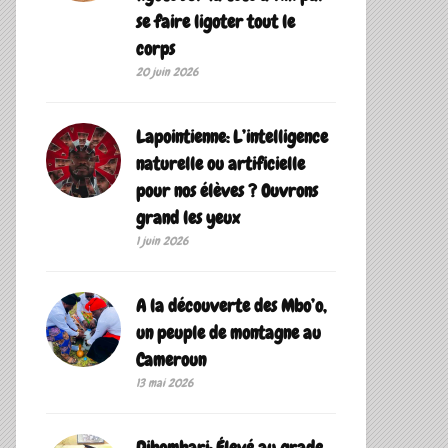
se faire ligoter tout le
corps
20 juin 2026
Lapointienne: L’intelligence
naturelle ou artificielle
pour nos élèves ? Ouvrons
grand les yeux
1 juin 2026
A la découverte des Mbo’o,
un peuple de montagne au
Cameroun
13 mai 2026
Dibombari: Élevé au grade