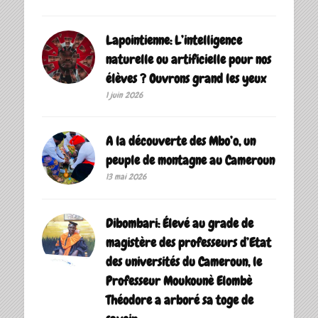
Lapointienne: L’intelligence
naturelle ou artificielle pour nos
élèves ? Ouvrons grand les yeux
1 juin 2026
A la découverte des Mbo’o, un
peuple de montagne au Cameroun
13 mai 2026
Dibombari: Élevé au grade de
magistère des professeurs d’Etat
des universités du Cameroun, le
Professeur Moukounè Elombè
Théodore a arboré sa toge de