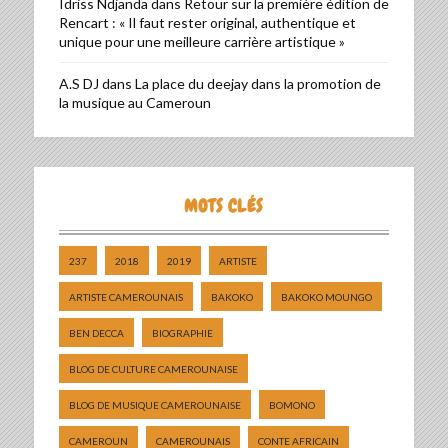
Idriss Ndjanda
dans
Retour sur la première édition de
Rencart : « Il faut rester original, authentique et
unique pour une meilleure carrière artistique »
A.S DJ
dans
La place du deejay dans la promotion de
la musique au Cameroun
MOTS CLÉS
237
2018
2019
ARTISTE
ARTISTE CAMEROUNAIS
BAKOKO
BAKOKO MOUNGO
BEN DECCA
BIOGRAPHIE
BLOG DE CULTURE CAMEROUNAISE
BLOG DE MUSIQUE CAMEROUNAISE
BOMONO
CAMEROUN
CAMEROUNAIS
CONTE AFRICAIN