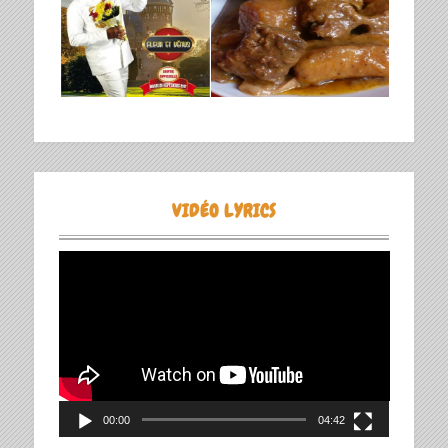
VIDÉO LYRICS
Lecteur
vidéo
00:00
04:42