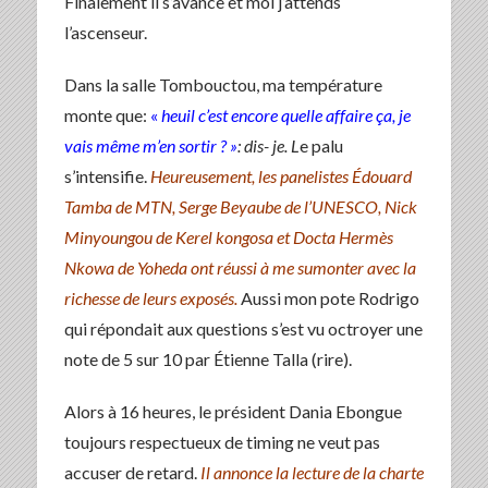
Finalement il s’avance et moi j’attends
l’ascenseur.
Dans la salle Tombouctou, ma température
monte que:
«
heuil c’est encore quelle affaire ça, je
vais même m’en sortir ? »
: dis- je. L
e palu
s’intensifie.
Heureusement, les panelistes Édouard
Tamba de MTN, Serge Beyaube de l’UNESCO, Nick
Minyoungou de Kerel kongosa et Docta Hermès
Nkowa de Yoheda ont réussi à me sumonter
avec la
richesse de leurs exposés.
Aussi mon pote Rodrigo
qui répondait aux questions s’est vu octroyer une
note de 5 sur 10 par Étienne Talla (rire).
Alors à 16 heures, le président Dania Ebongue
toujours respectueux de timing ne veut pas
accuser de retard.
Il annonce la lecture de la charte