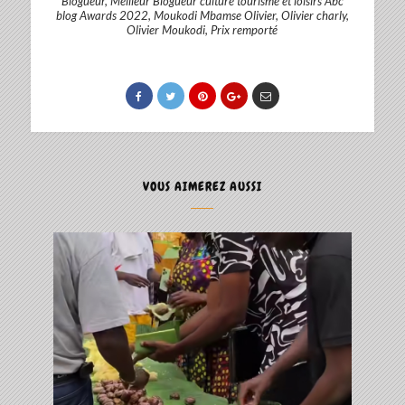
Blogueur
,
Meilleur Blogueur culture tourisme et loisirs Abc
blog Awards 2022
,
Moukodi Mbamse Olivier
,
Olivier charly
,
Olivier Moukodi
,
Prix remporté
VOUS AIMEREZ AUSSI