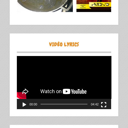
VIDÉO LYRICS
Lecteur
vidéo
00:00
04:42