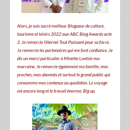
Alors, je suis sacré meilleur Blogueur de culture,
tourisme et loisirs 2022 aux ABC Blog Awards acte
2. Je remercie l’éternel Tout Puissant pour sa force.
Je remercie les partenaires qui me font confiance. Je
dis un merci particulier à Minette Lontsie ma
marraine. Je remercie également ma famille, mes
proches, mes abonnés et surtout le grand public qui
consomme mes contenus au quotidien. Le voyage
est encore long et le travail énorme. Big up.