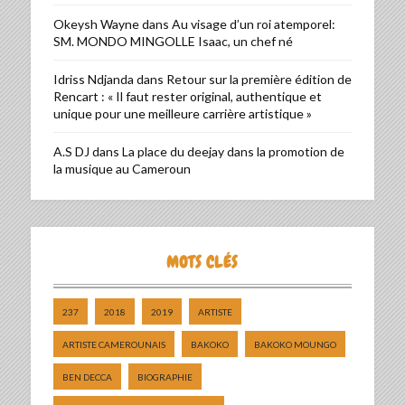
Okeysh Wayne
dans
Au visage d’un roi atemporel:
SM. MONDO MINGOLLE Isaac, un chef né
Idriss Ndjanda
dans
Retour sur la première édition de
Rencart : « Il faut rester original, authentique et
unique pour une meilleure carrière artistique »
A.S DJ
dans
La place du deejay dans la promotion de
la musique au Cameroun
MOTS CLÉS
237
2018
2019
ARTISTE
ARTISTE CAMEROUNAIS
BAKOKO
BAKOKO MOUNGO
BEN DECCA
BIOGRAPHIE