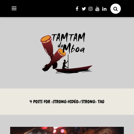
La Culture du Mboa Dévoilée !
LE TAMTAM DU MBOA
4 POSTS FOR <STRONG>VIDÉO</STRONG> TAG