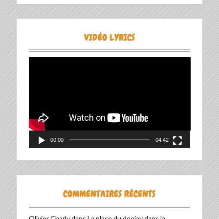
VIDÉO LYRICS
Lecteur
vidéo
00:00
04:42
COMMENTAIRES RÉCENTS
Olivier Charly
dans
La place du deejay dans la