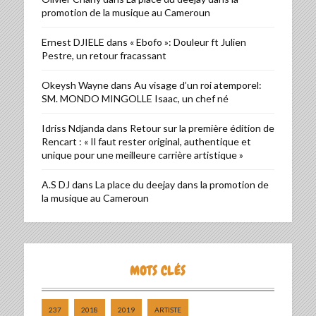
promotion de la musique au Cameroun
Ernest DJIELE
dans
« Ebofo »: Douleur ft Julien
Pestre, un retour fracassant
Okeysh Wayne
dans
Au visage d’un roi atemporel:
SM. MONDO MINGOLLE Isaac, un chef né
Idriss Ndjanda
dans
Retour sur la première édition de
Rencart : « Il faut rester original, authentique et
unique pour une meilleure carrière artistique »
A.S DJ
dans
La place du deejay dans la promotion de
la musique au Cameroun
MOTS CLÉS
237
2018
2019
ARTISTE