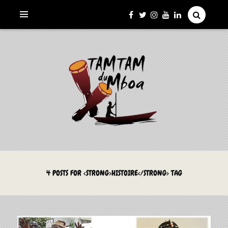
La Culture du Mboa Dévoilée !
LE TAMTAM DU MBOA
4 POSTS FOR <STRONG>HISTOIRE</STRONG> TAG