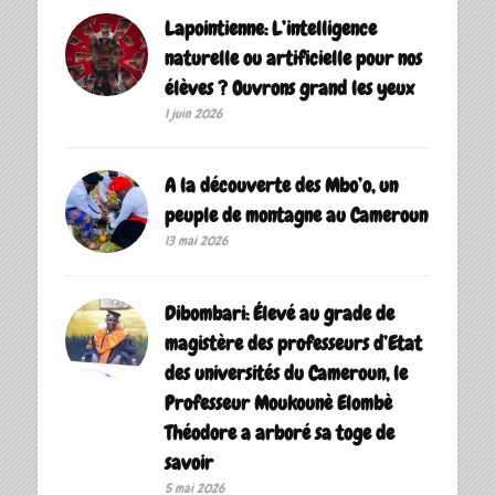
Lapointienne: L’intelligence
naturelle ou artificielle pour nos
élèves ? Ouvrons grand les yeux
1 juin 2026
A la découverte des Mbo’o, un
peuple de montagne au Cameroun
13 mai 2026
Dibombari: Élevé au grade de
magistère des professeurs d’Etat
des universités du Cameroun, le
Professeur Moukounè Elombè
Théodore a arboré sa toge de
savoir ‎
5 mai 2026