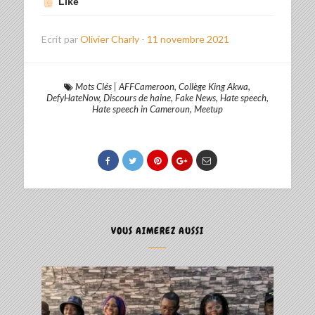
Like
Ecrit par
Olivier Charly
-
11 novembre 2021
Mots Clés
|
AFFCameroon
,
Collège King Akwa
,
DefyHateNow
,
Discours de haine
,
Fake News
,
Hate speech
,
Hate speech in Cameroun
,
Meetup
VOUS AIMEREZ AUSSI