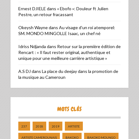
Ernest DJIELE
dans
« Ebofo »: Douleur ft Julien
Pestre, un retour fracassant
Okeysh Wayne
dans
Au visage d’un roi atemporel:
SM. MONDO MINGOLLE Isaac, un chef né
Idriss Ndjanda
dans
Retour sur la première édition de
Rencart : « Il faut rester original, authentique et
unique pour une meilleure carrière artistique »
A.S DJ
dans
La place du deejay dans la promotion de
la musique au Cameroun
MOTS CLÉS
237
2018
2019
ARTISTE
ARTISTE CAMEROUNAIS
BAKOKO
BAKOKO MOUNGO