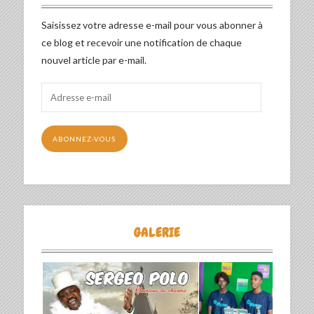
Saisissez votre adresse e-mail pour vous abonner à
ce blog et recevoir une notification de chaque
nouvel article par e-mail.
Adresse
e-
mail
ABONNEZ-VOUS
GALERIE