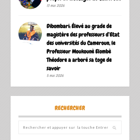
13 mai 2026
Dibombari: Élevé au grade de
magistère des professeurs d’Etat
des universités du Cameroun, le
Professeur Moukounè Elombè
Théodore a arboré sa toge de
savoir ‎
5 mai 2026
RECHERCHER