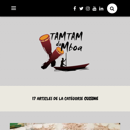
La Culture du Mboa Dévoilée !
LE TAMTAM DU MBOA
17
ARTICLES DE LA CATÉGORIE
CUISINE