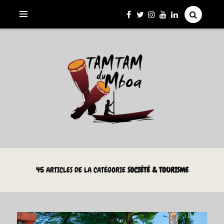
La Culture du Mboa Dévoilée !
LE TAMTAM DU MBOA
45
ARTICLES DE LA CATÉGORIE
SOCIÉTÉ & TOURISME