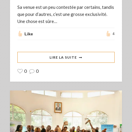
Sa venue est un peu contestée par certains, tandis
que pour d’autres, c’est une grosse exclusivité.
Une chose est sûre…
Like
4
LIRE LA SUITE
0
0