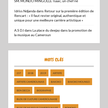
SM. MONDO MINGOLLE Isaac, un chef né
Idriss Ndjanda
dans
Retour sur la première édition de
Rencart : « Il faut rester original, authentique et
unique pour une meilleure carrière artistique »
A.S DJ
dans
La place du deejay dans la promotion de
la musique au Cameroun
MOTS CLÉS
237
2018
2019
ARTISTE
ARTISTE CAMEROUNAIS
BAKOKO
BAKOKO MOUNGO
BEN DECCA
BIOGRAPHIE
BLOG DE CULTURE CAMEROUNAISE
BLOG DE MUSIQUE CAMEROUNAISE
BOMONO